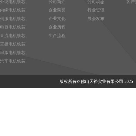
外绕电机铁芯
公司简介
公司动态
客户
内绕电机铁芯
企业荣誉
行业资讯
伺服电机铁芯
企业文化
展会发布
电容电机铁芯
企业历程
直流电机铁芯
生产流程
罩极电机铁芯
串激电机铁芯
汽车电机铁芯
版权所有
©
佛山天裕实业有限公司 202