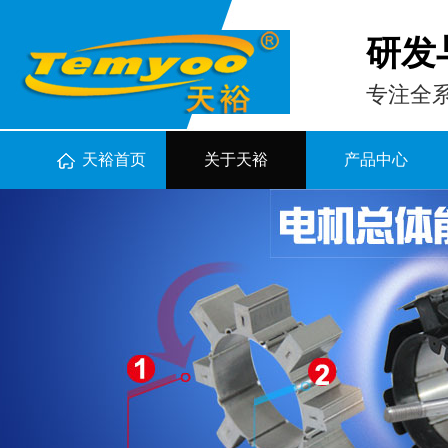
研发
专注全
天裕首页
关于天裕
产品中心