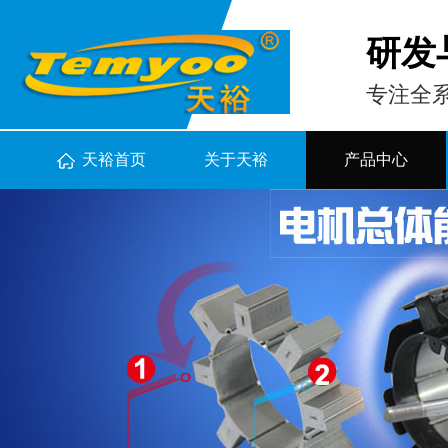
研发
专注全
天裕首页
关于天裕
产品中心