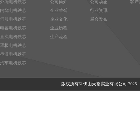
外绕电机铁芯
公司简介
公司动态
客户
内绕电机铁芯
企业荣誉
行业资讯
伺服电机铁芯
企业文化
展会发布
电容电机铁芯
企业历程
直流电机铁芯
生产流程
罩极电机铁芯
串激电机铁芯
汽车电机铁芯
版权所有
©
佛山天裕实业有限公司 202