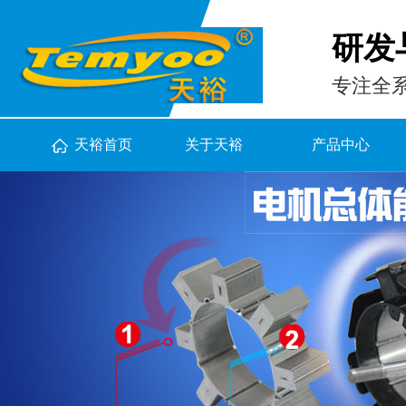
研发
专注全
天裕首页
关于天裕
产品中心