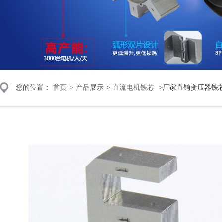
您的位置：
首页
>
产品展示
>
直流电机铁芯
>厂家直销变压器铁芯