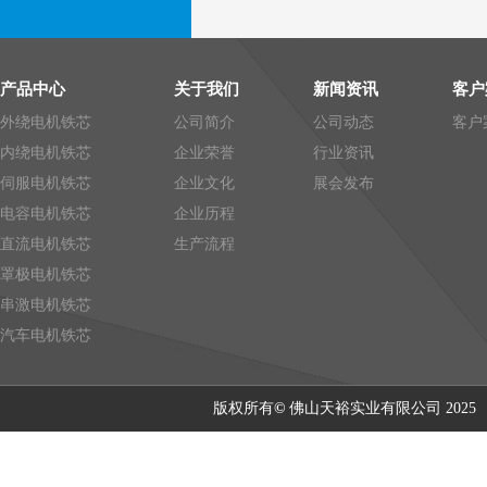
产品中心
关于我们
新闻资讯
客户
外绕电机铁芯
公司简介
公司动态
客户
内绕电机铁芯
企业荣誉
行业资讯
伺服电机铁芯
企业文化
展会发布
电容电机铁芯
企业历程
直流电机铁芯
生产流程
罩极电机铁芯
串激电机铁芯
汽车电机铁芯
版权所有
©
佛山天裕实业有限公司 202